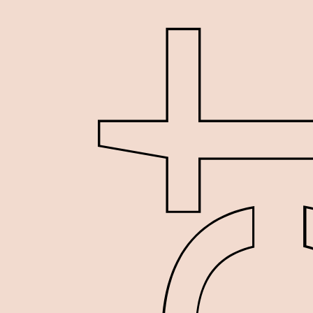
identité
édition
client :
Régie du téléphérique G
2023