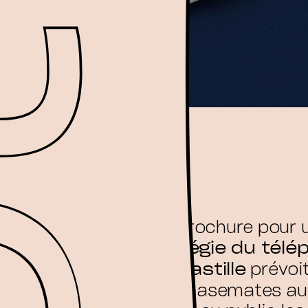
Une petite brochure pour u
projet !
La
Régie du télé
Grenoble Bastille
prévoit
renoble Bastille
300 m2 de casemates au 