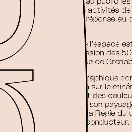
pour exposer au public le
possibles des activités de 
montagne en réponse au
climatique.
L’ouverture de l’espace est
2026, à l’occasion des 50
du téléphérique de Grenob
Une identité graphique co
d’une réflexion sur le miné
ses textures et des couleu
à la Bastille et son paysag
identitaire de la Régie du 
présent en fil conducteur.