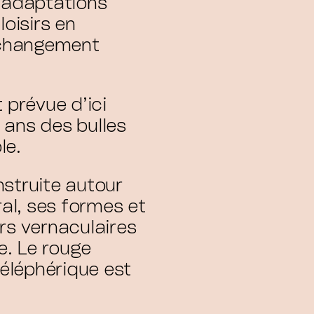
s adaptations
loisirs en
 changement
 prévue d’ici
 ans des bulles
le.
nstruite autour
ral, ses formes et
rs vernaculaires
e. Le rouge
téléphérique est